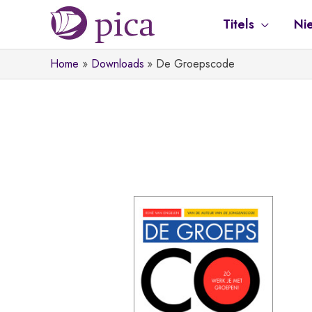
Ga
Titels
Ni
naar
de
Home
Downloads
De Groepscode
inhoud