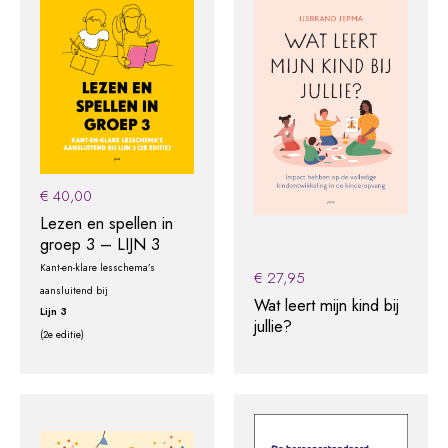
€
40,00
Lezen en spellen in
groep 3 – LIJN 3
Kant-en-klare lesschema’s
€
27,95
aansluitend bij
Wat leert mijn kind bij
Lijn 3
jullie?
(2e editie)