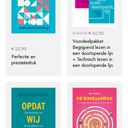
Original
Current
€
69,90
€
62,50
price
price
Voordeelpakket
was:
is:
Begrijpend lezen in
€
22,95
€ 69,90.
€ 62,50.
een doorlopende lijn
Perfectie en
+ Technisch lezen in
prestatiedruk
een doorlopende lijn