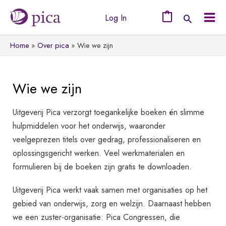
Ga
Log In
naar
0
Mai
de
Home
Over pica
Wie we zijn
Men
inhoud
Wie we zijn
Uitgeverij Pica verzorgt toegankelijke boeken én slimme
hulpmiddelen voor het onderwijs, waaronder
veelgeprezen titels over gedrag, professionaliseren en
oplossingsgericht werken. Veel werkmaterialen en
formulieren bij de boeken zijn gratis te downloaden.
Uitgeverij Pica werkt vaak samen met organisaties op het
gebied van onderwijs, zorg en welzijn. Daarnaast hebben
we een zuster-organisatie: Pica Congressen, die