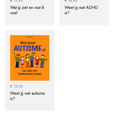
€
17,95
€
14,95
Wat jij ziet en wat ik
Weet jij wat ADHD
voel
is?
€
12,50
Weet jij wat autisme
is?