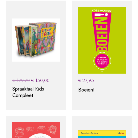
Original
Current
€
179,70
€
150,00
€
27,95
price
price
Spraaktaal Kids
Boeien!
was:
is:
Compleet
€ 179,70.
€ 150,00.