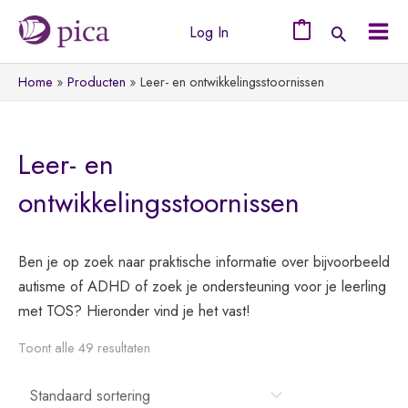
Ga
Log In
naar
0
Mai
de
Home
Producten
Leer- en ontwikkelingsstoornissen
Men
inhoud
Leer- en
ontwikkelingsstoornissen
Ben je op zoek naar praktische informatie over bijvoorbeeld
autisme of ADHD of zoek je ondersteuning voor je leerling
met TOS? Hieronder vind je het vast!
Toont alle 49 resultaten