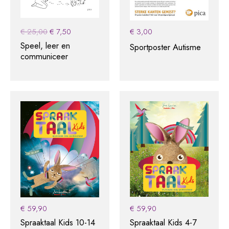
Original
Current
€
25,00
€
7,50
€
3,00
price
price
Speel, leer en
Sportposter Autisme
was:
is:
communiceer
€ 25,00.
€ 7,50.
€
59,90
€
59,90
Spraaktaal Kids 10-14
Spraaktaal Kids 4-7