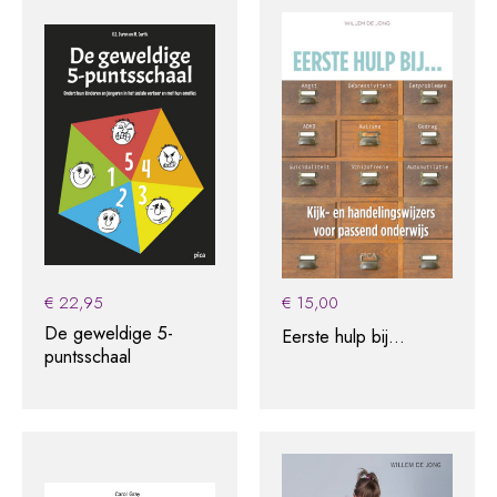
€
22,95
€
15,00
De geweldige 5-
Eerste hulp bij…
puntsschaal