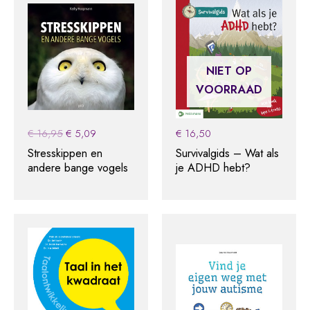
NIET OP
VOORRAAD
Original
Current
€
16,95
€
5,09
€
16,50
price
price
Stresskippen en
Survivalgids – Wat als
was:
is:
andere bange vogels
je ADHD hebt?
€ 16,95.
€ 5,09.