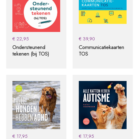
€
22,95
€
39,90
Ondersteunend
Communicatiekaarten
tekenen (bij TOS)
TOS
€
17,95
€
17,95