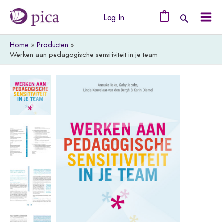
Ga
Log In
naar
0
Mai
de
Home
Producten
Men
inhoud
Werken aan pedagogische sensitiviteit in je team