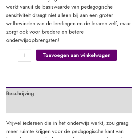
werkt vanuit de basiswaarde van pedagogische
sensitiviteit draagt niet alleen bij aan een groter
welbevinden van de leerlingen en de leraren zelf, maar
zorgt ook voor bredere en betere
onderwijsopbrengsten!
Werken
Toevoegen aan winkelwagen
aan
pedagogische
sensitiviteit
in
Beschrijving
je
team
Extra informatie
aantal
Vrijwel iedereen die in het onderwijs werkt, zou graag
meer ruimte krijgen voor de pedagogische kant van