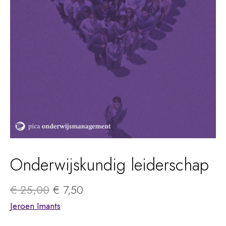
Onderwijskundig leiderschap
Original
Current
€
25,00
€
7,50
price
price
Jeroen Imants
was:
is: