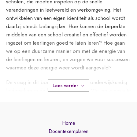
scholen, die moeten inspelen op de snelle
veranderingen in leefwereld en werkomgeving. Het
ontwikkelen van een eigen identiteit als school wordt
daarbij steeds belangrijker. Hoe kunnen de beperkte
middelen van een school creatief en effectief worden
ingezet om leerlingen goed te laten leren? Hoe gaan
we op een duurzame manier om met de energie van
de leerlingen en leraren, en zorgen we voor successen
waarmee deze energie weer wordt aangevuld?
De vraag in dit boek is dan ook, hoe onderwijskundig
Lees verder
leiderschap in de basisschool van de 21e eeuw gestalte
krijgt en een duurzame bijdrage kan leveren aan beter
leren en beter onderwijzen. In
Onderwijskundig
leiderschap
wordt onder andere aandacht besteed aan
Home
opbrengstgericht werken, professionele ruimte en
Docentexemplaren
professionele ontwikkeling. Het boek brengt inzichten