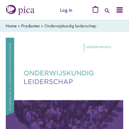
Ga
Log In
naar
0
Mai
de
Home
Producten
Onderwijskundig leiderschap
Men
inhoud