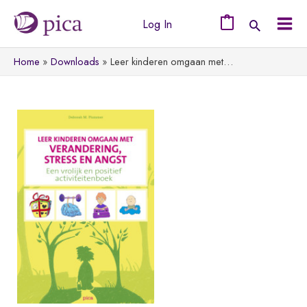
Ga
Log In
naar
0
Mai
de
Home
Downloads
Leer kinderen omgaan met…
Men
inhoud