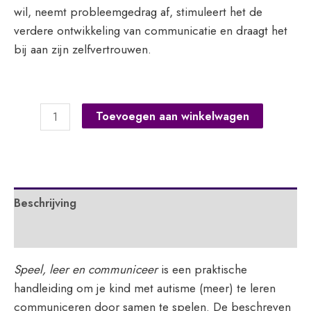
wil, neemt probleemgedrag af, stimuleert het de
verdere ontwikkeling van communicatie en draagt het
bij aan zijn zelfvertrouwen.
Speel,
Toevoegen aan winkelwagen
leer
en
communiceer
aantal
Beschrijving
Extra informatie
Speel, leer en communiceer
is een praktische
handleiding om je kind met autisme (meer) te leren
communiceren door samen te spelen. De beschreven