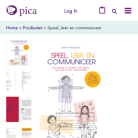
Ga
Log In
naar
0
Mai
de
Home
Producten
Speel, leer en communiceer
Men
inhoud