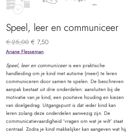
Speel, leer en communiceer
Original
Current
€
25,00
€
7,50
price
price
Ariane Flesseman
was:
is:
€ 25,00.
€ 7,50.
Speel, leer en communiceer
is een praktische
handleiding om je kind met autisme (meer) te leren
communiceren door samen te spelen. De beschreven
aanpak bestaat uit drie onderdelen: aansluiten bij de
motivatie van je kind, een positieve houding en kiezen
van doelgedrag. Uitgangspunt is dat ieder kind kan
leren zolang deze onderdelen aanwezig zijn. De
communicatievaardigheid ‘vragen om wat je wilt’ staat
centraal. Zodra je kind makkelijker kan aangeven wat hij