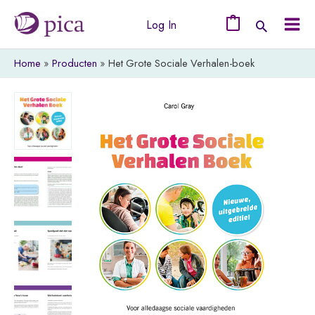
Ga
Log In
naar
0
Mai
de
Home
Producten
Het Grote Sociale Verhalen-boek
Men
inhoud