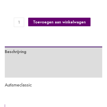
Het
Toevoegen aan winkelwagen
Grote
Sociale
Verhalen-
boek
Beschrijving
aantal
Extra informatie
APA
Autismeclassic