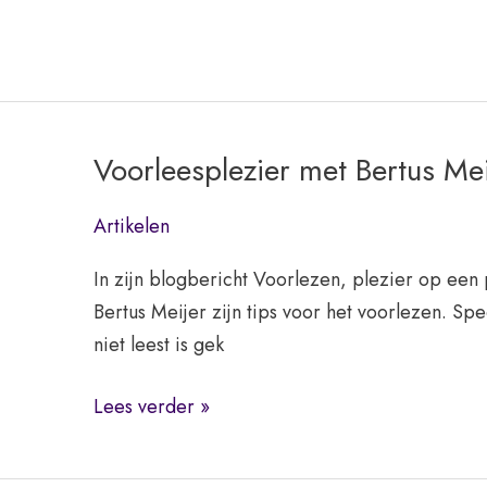
Voorleesplezier met Bertus Mei
Artikelen
In zijn blogbericht Voorlezen, plezier op een
Bertus Meijer zijn tips voor het voorlezen. Sp
niet leest is gek
Voorleesplezier
Lees verder »
met
Bertus