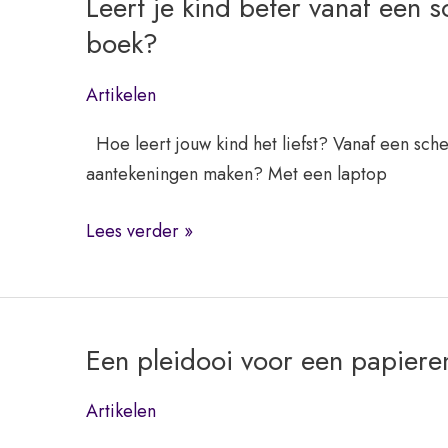
Leert je kind beter vanaf een s
boek?
Artikelen
Hoe leert jouw kind het liefst? Vanaf een sch
aantekeningen maken? Met een laptop
Leert
Lees verder »
je
kind
beter
vanaf
Een pleidooi voor een papier
een
scherm
Artikelen
of