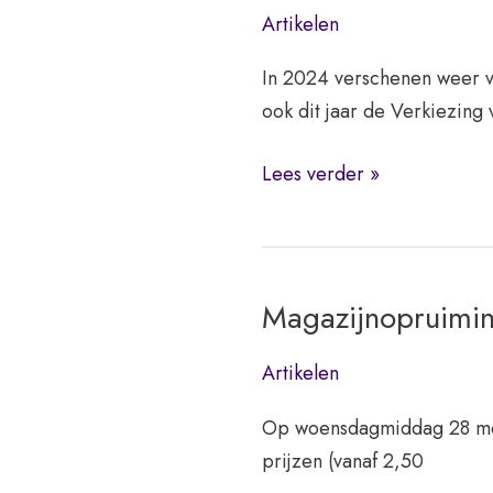
Artikelen
In 2024 verschenen weer v
ook dit jaar de Verkiezing 
Verkiezing
Lees verder »
Onderwijsboek
van
het
Jaar
Magazijnopruimi
2024
Artikelen
Op woensdagmiddag 28 mei 
prijzen (vanaf 2,50