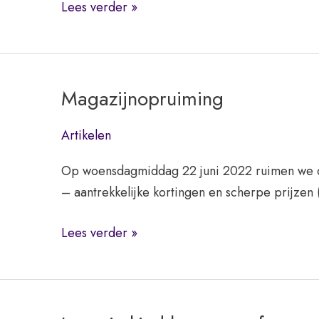
SWV
Lees verder »
ZOUT
2021
Magazijnopruiming
Artikelen
Op woensdagmiddag 22 juni 2022 ruimen we op
– aantrekkelijke kortingen en scherpe prijzen 
Magazijnopruiming
Lees verder »