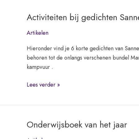
Meijer
Activiteiten bij gedichten San
Artikelen
Hieronder vind je 6 korte gedichten van Sann
behoren tot de onlangs verschenen bundel Mar
kampvuur .
Activiteiten
Lees verder »
bij
gedichten
Sanne
Boer
Onderwijsboek van het jaar