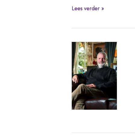
Magazijnopruiming
Lees verder »
28
mei
2025