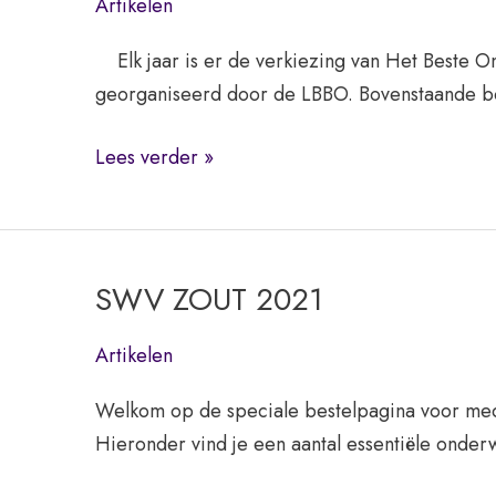
Artikelen
Elk jaar is er de verkiezing van Het Beste On
georganiseerd door de LBBO. Bovenstaande 
Onderwijsboek
Lees verder »
van
het
jaar
SWV ZOUT 2021
Artikelen
Welkom op de speciale bestelpagina voor me
Hieronder vind je een aantal essentiële onder