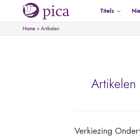
Ga
Titels
Ni
naar
de
Home
Artikelen
inhoud
Artikelen
Verkiezing Onder