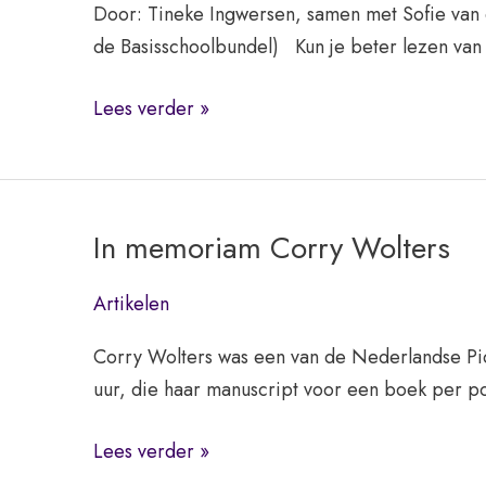
Door: Tineke Ingwersen, samen met Sofie van 
uit
de Basisschoolbundel) Kun je beter lezen van
een
boek?
Een
Lees verder »
pleidooi
voor
een
papieren
In memoriam Corry Wolters
lesmethode
Artikelen
Corry Wolters was een van de Nederlandse Pic
uur, die haar manuscript voor een boek per p
In
Lees verder »
memoriam