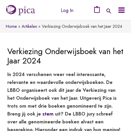
Ga
Log In
naar
0
Mai
de
Home
Artikelen
Verkiezing Onderwijsboek van het Jaar 2024
Men
inhoud
Verkiezing Onderwijsboek van het
Jaar 2024
In 2024 verschenen weer veel interessante,
relevante en waardevolle onderwijsboeken. De
LBBO organiseert ook dit jaar de Verkiezing van
het Onderwijsboek van het Jaar. Uitgeverij Pica is
trots om met drie boeken genomineerd te zijn.
Breng jij ook je
stem
uit? De LBBO jury schreef
over alle genomineerde boeken alvast een
bespreking. Hieronder een indruk van hun mening!