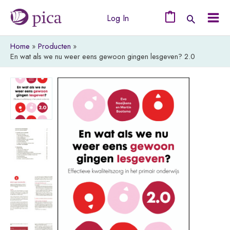
Ga
Log In
naar
0
Mai
de
Home
Producten
Men
inhoud
En wat als we nu weer eens gewoon gingen lesgeven? 2.0