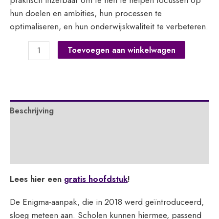
hun doelen en ambities, hun processen te
optimaliseren, en hun onderwijskwaliteit te verbeteren.
En
Toevoegen aan winkelwagen
wat
als
we
nu
Beschrijving
weer
eens
Extra informatie
gewoon
gingen
APA
lesgeven?
Lees hier een
gratis hoofdstuk
!
2.0
aantal
De Enigma-aanpak, die in 2018 werd geïntroduceerd,
sloeg meteen aan. Scholen kunnen hiermee, passend