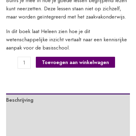
Buhrs je mee in hoe je goede lessen begrijpend lezen
kunt neerzetten. Deze lessen staan niet op zichzelf,
maar worden geïntegreerd met het zaakvakonderwijs.
In dit boek laat Heleen zien hoe je dit
wetenschappelijke inzicht vertaalt naar een kennisrijke
aanpak voor de basisschool.
Effectief
Toevoegen aan winkelwagen
leesonderwijs
in
de
praktijk
Beschrijving
aantal
Extra informatie
APA