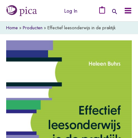
Ga
Log In
naar
0
Mai
de
Home
Producten
Effectief leesonderwijs in de praktijk
Men
inhoud