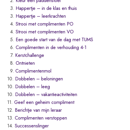
2.
Kleur een paddenstoel
3.
Happertje – in de klas en thuis
3.
Happertje – leerkrachten
4.
Strooi met complimenten PO
4.
Strooi met complimenten VO
5.
Een goede start van de dag met TUMS
6.
Complimenten in de verhouding 4-1
7.
Kerstchallenge
8.
Ontnieten
9.
Complimentenmol
10.
Dobbelen – beloningen
10.
Dobbelen – leeg
10.
Dobbelen – vakantieactiviteiten
11.
Geef een geheim compliment
12.
Berichtje van mijn leraar
13.
Complimenten verstoppen
14.
Successenslinger