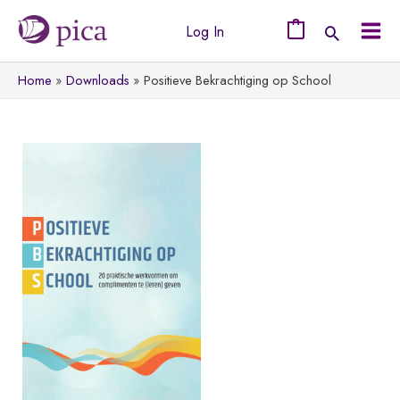
Ga
Log In
naar
0
Mai
de
Home
Downloads
Positieve Bekrachtiging op School
Men
inhoud