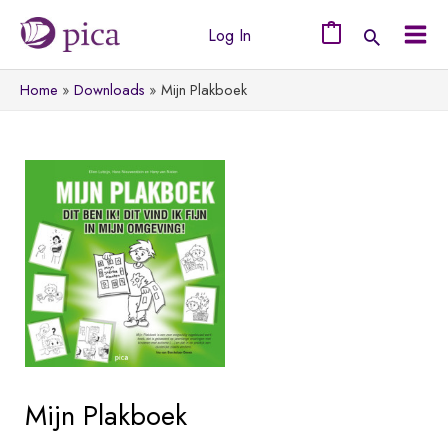
Ga
Log In
naar
0
Mai
de
Home
Downloads
Mijn Plakboek
Men
inhoud
Mijn Plakboek