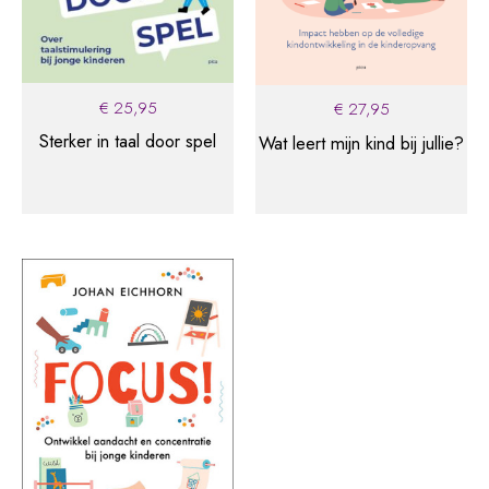
handelen bij de jongsten op de basisschool mogelijk
maken. Dit werkt preventief en voorkomt vroegtijdig
grotere uitval. Al met al helpt dit boek de leraar
handelingsvaardiger om te gaan met de jongste
€
25,95
€
27,95
kinderen in het onderwijs.
–
Sandra Koot
auteur van
’
Sterker in taal door spel
Wat leert mijn kind bij jullie?
Co-teaching
Hier
vind je de downloads bij dit boek.