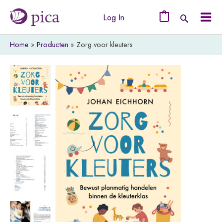
Ga
Log In
naar
0
Mai
de
Home
Producten
Zorg voor kleuters
Men
inhoud