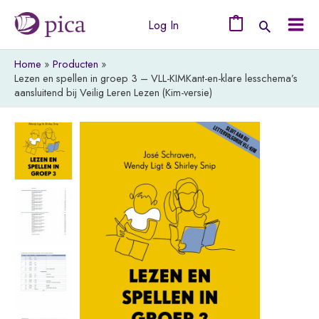
Ga
Log In
naar
0
Mai
de
Home
Producten
Men
inhoud
Lezen en spellen in groep 3 – VLL-KIMKant-en-klare lesschema’s
aansluitend bij Veilig Leren Lezen (Kim-versie)