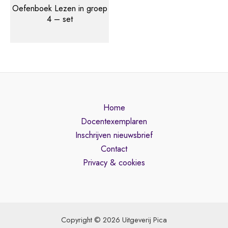
price
price
Oefenboek Lezen in groep
was:
is:
4 – set
€ 89,50.
€ 59,50.
Home
Docentexemplaren
Inschrijven nieuwsbrief
Contact
Privacy & cookies
Copyright © 2026 Uitgeverij Pica