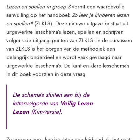
lesschema’s
Lezen en spellen in groep 3
vormt een waardevolle
aansluitend
aanvulling op het handboek
Zo leer je kinderen lezen
bij
en spellen
*
(ZLKLS). Deze nieuwe uitgave bestaat uit
Veilig
uitgewerkte lesschema’s lezen, spellen en schrijven
Leren
volgens de uitgangspunten van ZLKLS. In de cursussen
Lezen
van ZLKLS is het borgen van de methodiek een
(Kim-
belangrijk onderdeel en wordt vaak gevraagd naar
versie)
uitgewerkte lesschema’s. De kant-en-klare lesschema’s
aantal
in dit boek voorzien in deze vraag.
De schema’s sluiten aan bij de
lettervolgorde van
Veilig Leren
Lezen
(Kim-versie).
Ze vormen voor leerkrachten een leidraad als het gaat