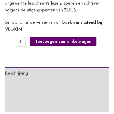
uitgewerkte lesschema’s lezen, spellen en schrijven
volgens de uitgangspunten van ZLKLS.
Let op: dit is de versie van dit boek
aansluitend bij
VLL-KIM
.
Lezen
Toevoegen aan winkelwagen
en
spellen
in
groep
Beschrijving
3
-
Extra informatie
VLL-
KIMKant-
APA
en-
Alle delen in deze serie
klare