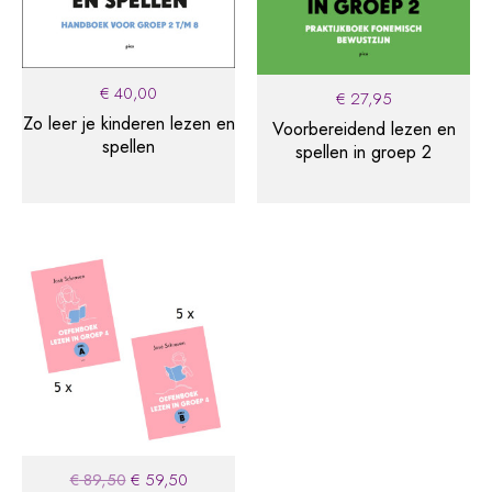
Downloads
€
40,00
€
27,95
Bij dit boek horen ook een groot aantal praktische
Zo leer je kinderen lezen en
Voorbereidend lezen en
bijlagen, die je – als je het boek hebt aangeschaft –
spellen
spellen in groep 2
hier kosteloos kunt downloaden. Het wachtwoord vind
je in het boek. Veel succes!
Download de bijlagen!
Original
Current
€
89,50
€
59,50