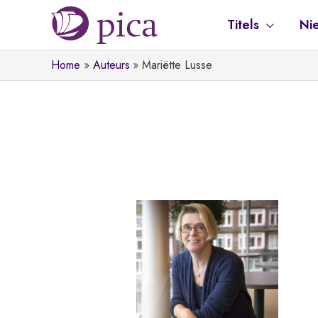
Ga
Titels
Ni
naar
de
Home
Auteurs
Mariëtte Lusse
inhoud