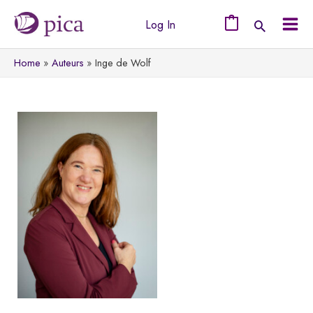
Ga
Log In
naar
0
Mai
de
Home
Auteurs
Inge de Wolf
Men
inhoud