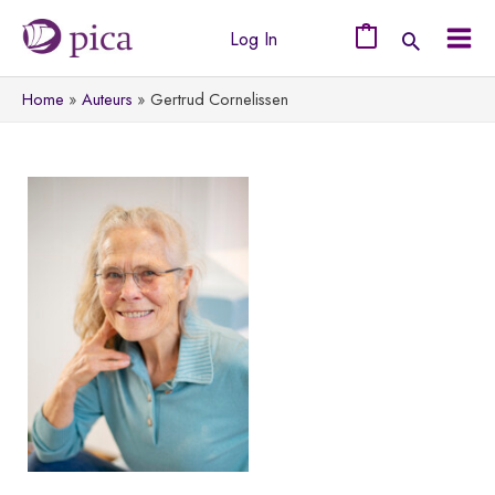
Ga
Log In
naar
0
Mai
de
Home
Auteurs
Gertrud Cornelissen
Men
inhoud