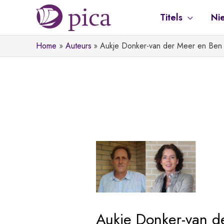
Ga
Titels
Ni
naar
de
Home
Auteurs
Aukje Donker-van der Meer en Ben
inhoud
Aukje Donker-van d