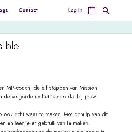
Log In
ogs
Contact
0
ible
een MP-coach, de elf stappen van Mission
 in de volgorde en het tempo dat bij jouw
ze ook echt waar te maken. Met behulp van dit
en en leer je er gebruik van te maken.
 en vasthouden van de motivatie die nodig is