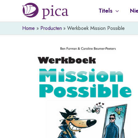
Ga
Titels
Ni
naar
de
Home
Producten
Werkboek Mission Possible
inhoud