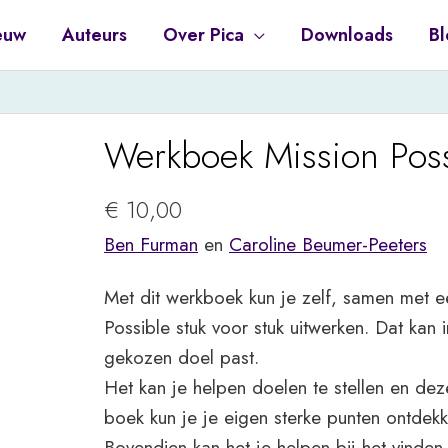
euw
Auteurs
Over Pica
Downloads
Bl
Werkboek Mission Poss
€
10,00
Ben Furman
en
Caroline Beumer-Peeters
Met dit werkboek kun je zelf, samen met 
Possible stuk voor stuk uitwerken. Dat kan
gekozen doel past.
Het kan je helpen doelen te stellen en de
boek kun je je eigen sterke punten ontdekk
Bovendien kan het je helpen bij het vinden