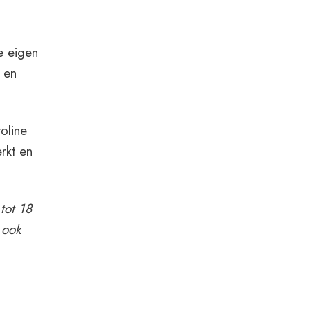
e eigen
 en
oline
rkt en
tot 18
s ook