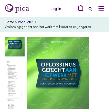
Ga
Log In
naar
0
Mai
de
Home
Producten
Men
inhoud
Oplossingsgericht aan het werk met kinderen en jongeren