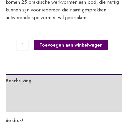
komen 25 praktische werkvormen aan bod, die nuttig
kunnen zijn voor iedereen die naast gesprekken
activerende spelvormen wil gebruiken.
Oplossingsgericht
Toevoegen aan winkelwagen
aan
het
werk
met
Beschrijving
kinderen
en
Extra informatie
jongeren
aantal
APA
8e druk!