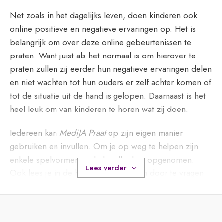
Net zoals in het dagelijks leven, doen kinderen ook
online positieve en negatieve ervaringen op. Het is
belangrijk om over deze online gebeurtenissen te
praten. Want juist als het normaal is om hierover te
praten zullen zij eerder hun negatieve ervaringen delen
en niet wachten tot hun ouders er zelf achter komen of
tot de situatie uit de hand is gelopen. Daarnaast is het
heel leuk om van kinderen te horen wat zij doen.
Iedereen kan
MediJA Praat
op zijn eigen manier
gebruiken en invullen. Om je op weg te helpen zijn
enkele spelvormen in de handleiding opgenomen.
Lees verder
Ook lees je in de handleiding tips om door te vragen
op de antwoorden die kinderen geven.
Lees de blog >>