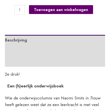
Juf
Toevoegen aan winkelwagen
Naomi
klapt
uit
de
Beschrijving
school
aantal
Extra informatie
APA
2e druk!
Een (h)eerlijk onderwijsboek
Wie de onderwijscolumns van Naomi Smits in
Trouw
heeft gelezen weet dat ze een leerkracht is met veel