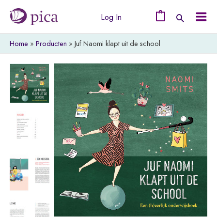
Ga
Log In
naar
0
Mai
de
Home
Producten
Juf Naomi klapt uit de school
Men
inhoud