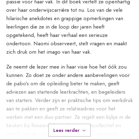
passie voor haar vak. In dit boek vertelt ze openhartig
over haar onderwijscarrière tot nu. Los van de vele
hilarische anekdotes en grappige opmerkingen van
leerlingen die ze in de loop der jaren heeft
opgetekend, heeft haar verhaal een serieuze
ondertoon. Naomi observeert, stelt vragen en maakt
zich druk om het imago van haar vak.
Ze neemt de lezer mee in haar visie hoe het óók zou
kunnen. Zo doet ze onder andere aanbevelingen voor
de pabo’s om de opleiding beter te maken, geeft
adviezen aan startende leerkrachten, en begeleiders
van starters. Verder zijn er praktische tips om werkdruk
aan te pakken en geeft ze relatieadvies voor het
werken met een duo-partner. Ze regelt een kijkje in de
keuken bij ResearchEd en het Lerarencollectief en
Lees verder
vertelt wat de rol van bijvoorbeeld sociale media