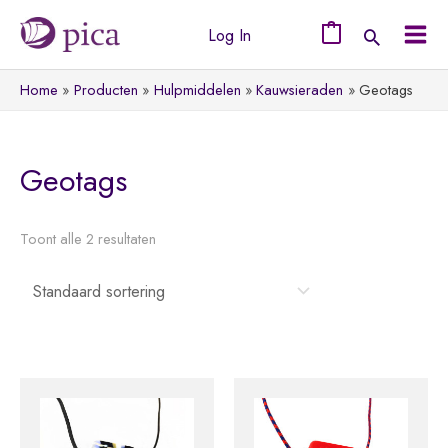
Ga
Log In
naar
0
Mai
de
Home
Producten
Hulpmiddelen
Kauwsieraden
Geotags
Men
inhoud
Geotags
Toont alle 2 resultaten