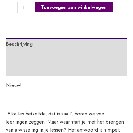
Een
Toevoegen aan winkelwagen
goed
begin
is
het
Beschrijving
halve
werk
Extra informatie
aantal
APA
Nieuw!
‘Elke les hetzelfde, dat is saai!’, horen we veel
leerlingen zeggen. Maar waar start je met het brengen
van afwisseling in je lessen? Het antwoord is simpel: