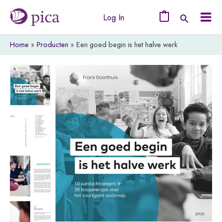
Ga
Log In
naar
0
Mai
de
Home
Producten
Een goed begin is het halve werk
Men
inhoud