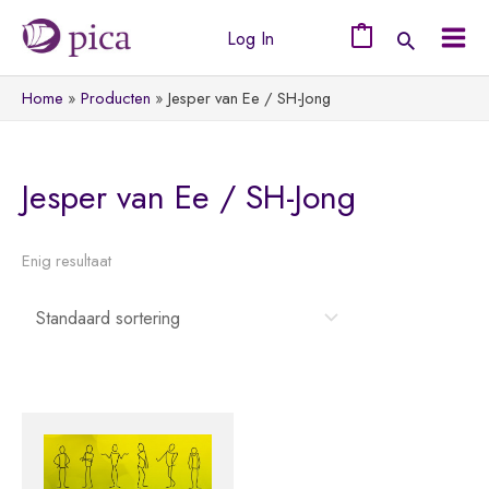
Ga
Log In
naar
0
Mai
de
Home
Producten
Jesper van Ee / SH-Jong
Men
inhoud
Jesper van Ee / SH-Jong
Enig resultaat