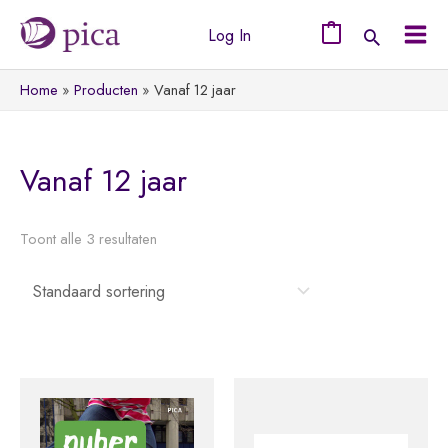
Ga
Log In
naar
0
Mai
de
Home
Producten
Vanaf 12 jaar
Men
inhoud
Vanaf 12 jaar
Toont alle 3 resultaten