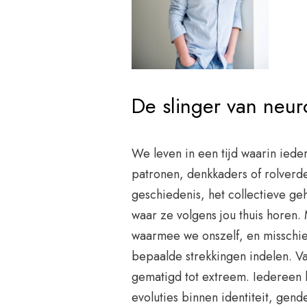
De slinger van neuro
We leven in een tijd waarin iede
patronen, denkkaders of rolverde
geschiedenis, het collectieve ge
waar ze volgens jou thuis horen. 
waarmee we onszelf, en misschien
bepaalde strekkingen indelen. Va
gematigd tot extreem. Iedereen 
evoluties binnen identiteit, gend