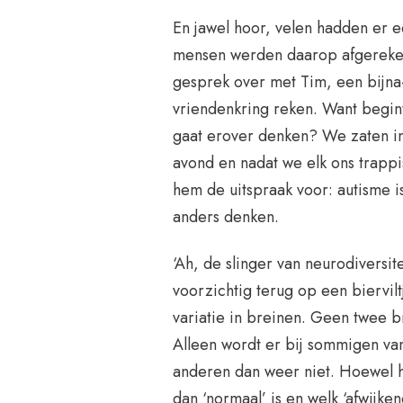
En jawel hoor, velen hadden er 
mensen werden daarop afgereken
gesprek over met Tim, een bijna-d
vriendenkring reken. Want begint
gaat erover denken? We zaten i
avond en nadat we elk ons trapp
hem de uitspraak voor: autisme i
anders denken.
‘Ah, de slinger van neurodiversite
voorzichtig terug op een biervilt
variatie in breinen. Geen twee br
Alleen wordt er bij sommigen va
anderen dan weer niet. Hoewel he
dan ‘normaal’ is en welk ‘afwijken