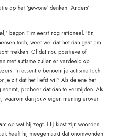
atie op het ‘gewone’ denken. ‘Anders’
kel,’ begon Tim eerst nog rationeel. ‘En
mensen toch, weet wel dat het dan gaat om
cht trekken. Of dat nou positieve of
en met autisme zullen er verdeeld op
lezers. In essentie benoem je autisme toch
je zit dat het liefst wil? Als de ene het
g noemt, probeer dat dan te vermijden. Als
art, waarom dan jouw eigen mening erover
am op wat hij zegt. Hij kiest zijn woorden
e vaak heeft hij meegemaakt dat onomwonden