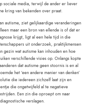
p sociale media, terwijl de ander er liever
ne kring van bekenden over praat.
van autisme, ziet gelijkaardige veranderingen
lleen maar een bron van ellende is of dat er
nose krijgt, ligt al een hele tijd in die
tenschappers uit onderzoek, praktijkmensen
un gezin wat autisme kan inhouden en hoe
uiken verschillende visies op. Onlangs kopte
laanderen dat autisme geen stoornis is en al
oemde het ‘een andere manier van denken’
olutie die iedereen zichzelf laat zijn en
 Eentje die ongetwijfeld al te negatieve
estrijden. Een zin die oproept om naar
diagnostische verslagen.