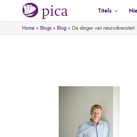
Ga
Titels
Ni
naar
de
Home
Blogs
Blog
De slinger van neurodiversiteit
inhoud