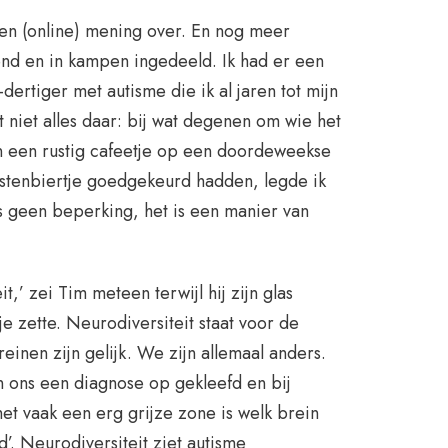
een (online) mening over. En nog meer
d en in kampen ingedeeld. Ik had er een
ertiger met autisme die ik al jaren tot mijn
 niet alles daar: bij wat degenen om wie het
n een rustig cafeetje op een doordeweekse
istenbiertje goedgekeurd hadden, legde ik
s geen beperking, het is een manier van
it,’ zei Tim meteen terwijl hij zijn glas
je zette. Neurodiversiteit staat voor de
einen zijn gelijk. We zijn allemaal anders.
n ons een diagnose op gekleefd en bij
t vaak een erg grijze zone is welk brein
d’. Neurodiversiteit ziet autisme