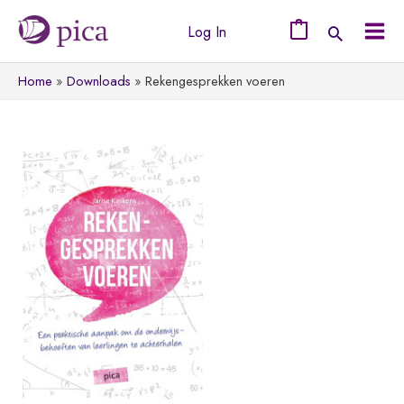
Ga
Log In
naar
0
Mai
de
Home
Downloads
Rekengesprekken voeren
Men
inhoud