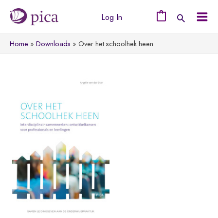
Ga
Log In
naar
0
Mai
de
Home
Downloads
Over het schoolhek heen
Men
inhoud