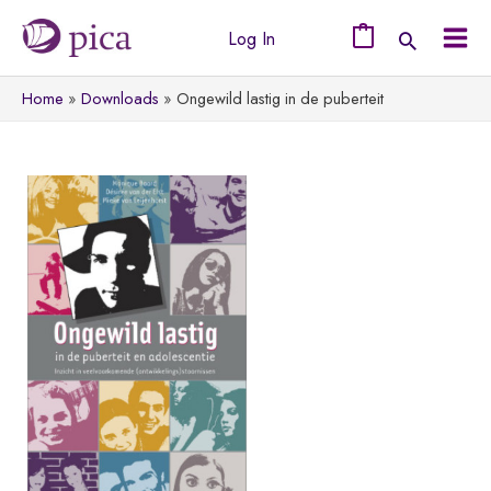
Ga
Log In
naar
0
Mai
de
Home
Downloads
Ongewild lastig in de puberteit
Men
inhoud