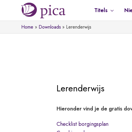
Ga
Titels
Ni
naar
de
Home
Downloads
Lerenderwijs
inhoud
Lerenderwijs
Hieronder vind je de gratis d
Checklist borgingsplan