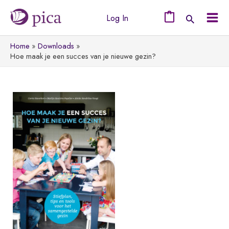
Ga
Log In
naar
0
Mai
de
Home
Downloads
Men
inhoud
Hoe maak je een succes van je nieuwe gezin?