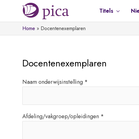
Ga
Titels
Ni
naar
de
Home
Docentenexemplaren
inhoud
Docentenexemplaren
Naam onderwijsinstelling *
Afdeling/vakgroep/opleidingen *