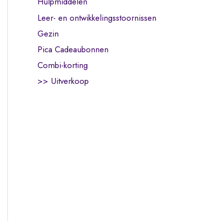
Hulpmiddelen
Leer- en ontwikkelingsstoornissen
Gezin
Pica Cadeaubonnen
Combi-korting
>> Uitverkoop