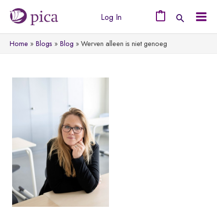
Ga
Log In
naar
0
Mai
de
Home
Blogs
Blog
Werven alleen is niet genoeg
Men
inhoud