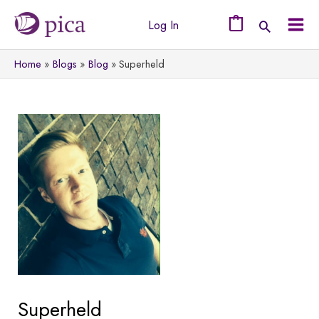
Ga
Log In
naar
0
Mai
de
Home
Blogs
Blog
Superheld
Men
inhoud
Superheld