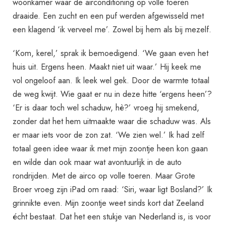
woonkamer waar de airconditioning op volle toeren
draaide. Een zucht en een puf werden afgewisseld met
een klagend ‘ik verveel me’. Zowel bij hem als bij mezelf.
‘Kom, kerel,’ sprak ik bemoedigend. ‘We gaan even het
huis uit. Ergens heen. Maakt niet uit waar.’ Hij keek me
vol ongeloof aan. Ik leek wel gek. Door de warmte totaal
de weg kwijt. Wie gaat er nu in deze hitte ‘ergens heen’?
‘Er is daar toch wel schaduw, hè?’ vroeg hij smekend,
zonder dat het hem uitmaakte waar die schaduw was. Als
er maar iets voor de zon zat. ‘We zien wel.’ Ik had zelf
totaal geen idee waar ik met mijn zoontje heen kon gaan
en wilde dan ook maar wat avontuurlijk in de auto
rondrijden. Met de airco op volle toeren. Maar Grote
Broer vroeg zijn iPad om raad: ‘Siri, waar ligt Bosland?’ Ik
grinnikte even. Mijn zoontje weet sinds kort dat Zeeland
écht bestaat. Dat het een stukje van Nederland is, is voor