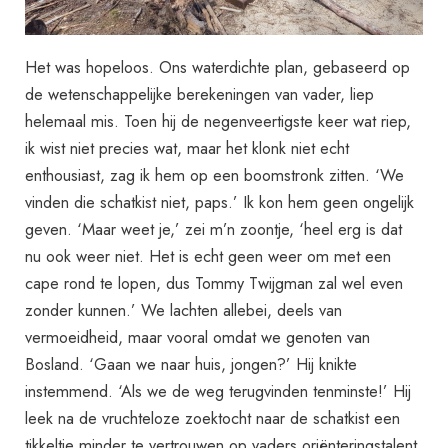
Het was hopeloos. Ons waterdichte plan, gebaseerd op
de wetenschappelijke berekeningen van vader, liep
helemaal mis. Toen hij de negenveertigste keer wat riep,
ik wist niet precies wat, maar het klonk niet echt
enthousiast, zag ik hem op een boomstronk zitten. ‘We
vinden die schatkist niet, paps.’ Ik kon hem geen ongelijk
geven. ‘Maar weet je,’ zei m’n zoontje, ‘heel erg is dat
nu ook weer niet. Het is echt geen weer om met een
cape rond te lopen, dus Tommy Twijgman zal wel even
zonder kunnen.’ We lachten allebei, deels van
vermoeidheid, maar vooral omdat we genoten van
Bosland. ‘Gaan we naar huis, jongen?’ Hij knikte
instemmend. ‘Als we de weg terugvinden tenminste!’ Hij
leek na de vruchteloze zoektocht naar de schatkist een
tikkeltje minder te vertrouwen op vaders oriënteringstalent.