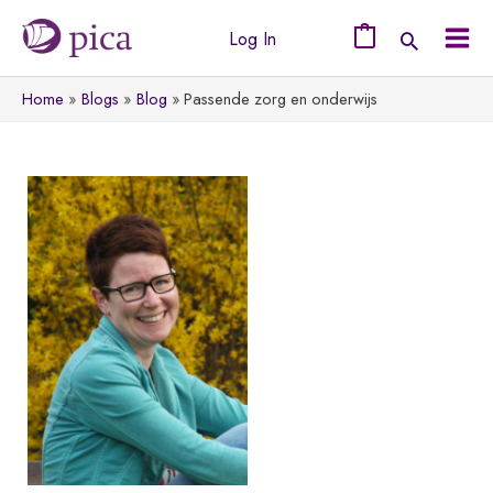
Ga
Log In
naar
0
Mai
de
Home
Blogs
Blog
Passende zorg en onderwijs
Men
inhoud