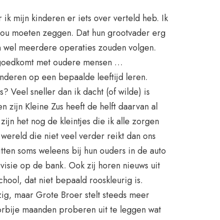
 ik mijn kinderen er iets over verteld heb. Ik
n zou moeten zeggen. Dat hun grootvader erg
en wel meerdere operaties zouden volgen.
d goedkomt met oudere mensen …
kinderen op een bepaalde leeftijd leren.
s? Veel sneller dan ik dacht (of wilde) is
 zijn Kleine Zus heeft de helft daarvan al
 zijn het nog de kleintjes die ik alle zorgen
wereld die niet veel verder reikt dan ons
itten soms weleens bij hun ouders in de auto
evisie op de bank. Ook zij horen nieuws uit
hool, dat niet bepaald rooskleurig is.
zig, maar Grote Broer stelt steeds meer
rbije maanden proberen uit te leggen wat