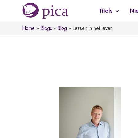
Ga
Titels
Ni
naar
de
Home
Blogs
Blog
Lessen in het leven
inhoud