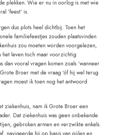
nde plekken. Wie er nu in oorlog is met wie
l ‘feest’ is.
en dus plots heel dichtbij. Toen het
ionele familiefeestjes zouden plaatsvinden
iekenhuis zou moeten worden voorgelezen,
n het leven toch maar voorzichtig
Zus dan vooral vragen komen zoals ‘wanneer
t Grote Broer met de vraag ‘óf hij wel terug
vragen moest ik toen nog het antwoord
et ziekenhuis, nam ik Grote Broer een
vader. Dat ziekenhuis was geen onbekende
tijen, gebroken armen en verzwikte enkels.
, navigeerde hij op basis van pijlen en