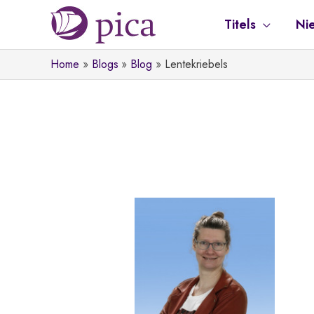
Ga
Titels
Ni
naar
de
Home
Blogs
Blog
Lentekriebels
inhoud