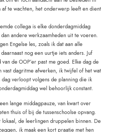
n af te wachten, het onderwerp leeft en dient
emde collega is elke donderdagmiddag
 om dan andere werkzaamheden uit te voeren.
gen Engelse les, zoals ik dat aan alle
daarnaast nog een uurtje iets anders. Juf
id van de OOP’er past me goed. Elke dag de
vast dagritme afwerken, ik twijfel of het wat
n dag verloopt volgens de planning die ik
donderdagmiddag wel behoorlijk constant.
een lange middagpauze, van kwart over
 eten thuis of bij de tussenschoolse opvang.
t lokaal, de leerlingen druppelen binnen. De
ggen, ik maak een kort praatje met hen