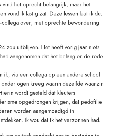
ik vind het oprecht belangrijk, maar het
n vond ik lastig zat. Deze lessen laat ik dus
8-collega over; met oprechte bewondering
4 zou uitblijven. Het heeft vorig jaar niets
 had aangenomen dat het belang en de rede
n ik, via een collega op een andere school
er onder ogen kreeg waarin dezelfde waanzin
Hierin wordt gesteld dat kleuters
derisme opgedrongen krijgen, dat pedofilie
nderen worden aangemoedigd in
ontdekken. Ik wou dat ik het verzonnen had.
k om er toch aandacht aan te besteden in