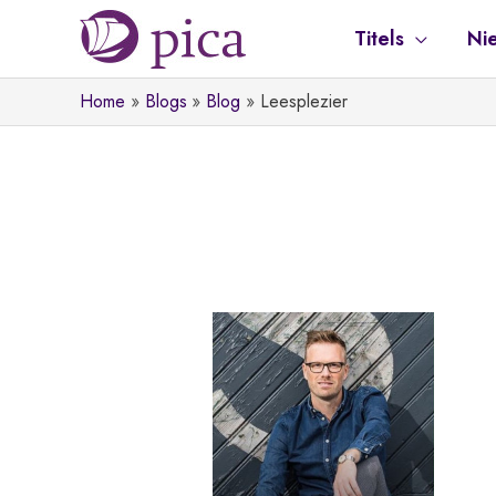
Ga
Titels
Ni
naar
de
Home
Blogs
Blog
Leesplezier
inhoud