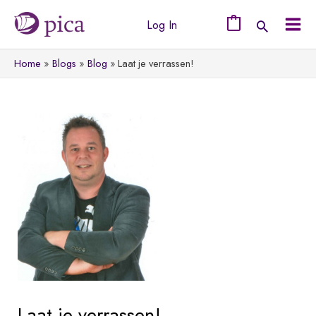
Ga
Log In
naar
0
Mai
de
Home
Blogs
Blog
Laat je verrassen!
Men
inhoud
Laat je verrassen!