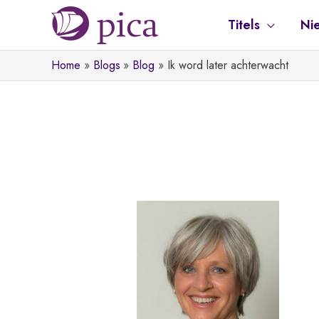
Ga
Titels
Ni
naar
de
Home
Blogs
Blog
Ik word later achterwacht
inhoud