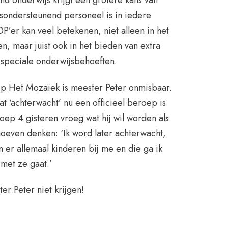
end onderwijs krijgt een grotere kans van
jsondersteunend personeel is in iedere
P’er kan veel betekenen, niet alleen in het
en, maar juist ook in het bieden van extra
 speciale onderwijsbehoeften.
op Het Mozaïek is meester Peter onmisbaar.
at ‘achterwacht’ nu een officieel beroep is
oep 4 gisteren vroeg wat hij wil worden als
e hoeven denken: ‘Ik word later achterwacht,
n er allemaal kinderen bij me en die ga ik
met ze gaat.’
r Peter niet krijgen!