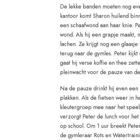
De lekke banden moeten nog even
kantoor komt Sharon huilend binne
een schaafwond aan haar knie. P
wond. Als hij een grapje maakt,
lachen. Ze krijgt nog een glaasj
terug naar de gymles. Peter kijkt o
gaat hij verse koffie en thee zet
pleinwacht voor de pauze van d
Na de pauze drinkt hij even een
plakken. Als de fietsen weer in h
kleutergroep mee naar het speelt
verzorgt Peter de lunch voor het
op school. Om 1 uur breekt Peter
de gymleraar Rots en Watertrai