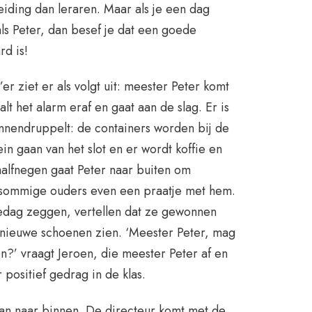
eiding dan leraren. Maar als je een dag
s Peter, dan besef je dat een goede
d is!
 ziet er als volgt uit: meester Peter komt
lt het alarm eraf en gaat aan de slag. Er is
innendruppelt: de containers worden bij de
in gaan van het slot en er wordt koffie en
halfnegen gaat Peter naar buiten om
 sommige ouders even een praatje met hem.
dag zeggen, vertellen dat ze gewonnen
 nieuwe schoenen zien. ‘Meester Peter, mag
en?’ vraagt Jeroen, die meester Peter af en
positief gedrag in de klas.
aan naar binnen. De directeur komt met de