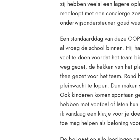
zij hebben veelal een lagere opl
meeloopt met een conciërge zoal
onderwijsondersteuner goud waar
Een standaarddag van deze OOP’er
al vroeg de school binnen. Hij haa
veel te doen voordat het team b
weg gezet, de hekken van het ple
thee gezet voor het team. Rond 
pleinwacht te lopen. Dan maken
Ook kinderen komen spontaan ge
hebben met voetbal of laten hun
ik vandaag een klusje voor je do
toe mag helpen als beloning voor 
De bel gaat en alle leerlingen g