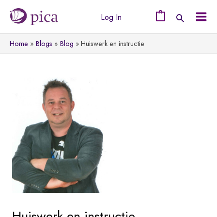
Ga
Log In
naar
0
Mai
de
Home
Blogs
Blog
Huiswerk en instructie
Men
inhoud
Huiswerk en instructie