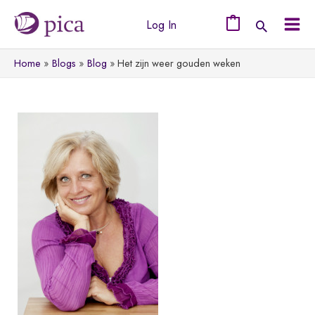
Ga
Log In
naar
0
Mai
de
Home
Blogs
Blog
Het zijn weer gouden weken
Men
inhoud