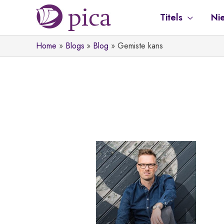
Ga
Titels
Ni
naar
de
Home
Blogs
Blog
Gemiste kans
inhoud