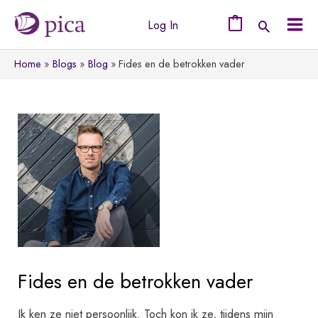
Ga
Log In
naar
0
Mai
de
Home
Blogs
Blog
Fides en de betrokken vader
Men
inhoud
Fides en de betrokken vader
Ik ken ze niet persoonlijk. Toch kon ik ze, tijdens mijn