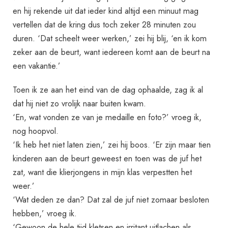
en hij rekende uit dat ieder kind altijd een minuut mag
vertellen dat de kring dus toch zeker 28 minuten zou
duren. ‘Dat scheelt weer werken,’ zei hij blij, ‘en ik kom
zeker aan de beurt, want iedereen komt aan de beurt na
een vakantie.’
Toen ik ze aan het eind van de dag ophaalde, zag ik al
dat hij niet zo vrolijk naar buiten kwam.
‘En, wat vonden ze van je medaille en foto?’ vroeg ik,
nog hoopvol.
‘Ik heb het niet laten zien,’ zei hij boos. ‘Er zijn maar tien
kinderen aan de beurt geweest en toen was de juf het
zat, want die klierjongens in mijn klas verpestten het
weer.’
‘Wat deden ze dan? Dat zal de juf niet zomaar besloten
hebben,’ vroeg ik.
‘Gewoon de hele tijd kletsen en irritant uitlachen als