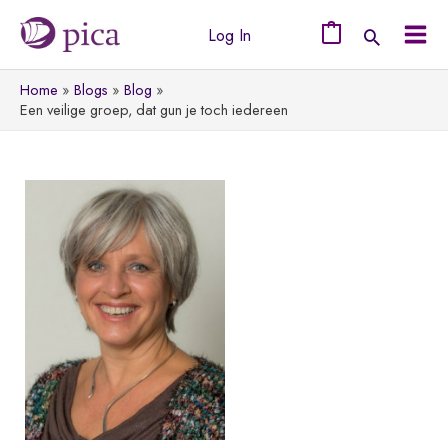
Ga
Log In
naar
0
Mai
de
Home
Blogs
Blog
Men
inhoud
Een veilige groep, dat gun je toch iedereen