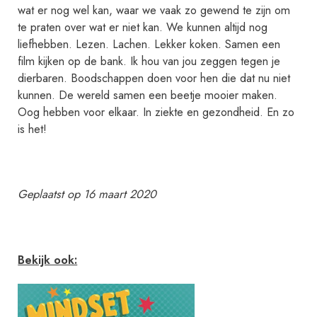
wat er nog wel kan, waar we vaak zo gewend te zijn om
t
te praten over wat er niet kan. We kunnen altijd nog
v
liefhebben. Lezen. Lachen. Lekker koken. Samen een
e
film kijken op de bank. Ik hou van jou zeggen tegen je
e
dierbaren. Boodschappen doen voor hen die dat nu niet
l
kunnen. De wereld samen een beetje mooier maken.
Oog hebben voor elkaar. In ziekte en gezondheid. En zo
a
is het!
g
r
e
s
Geplaatst op 16 maart 2020
s
i
e
Bekijk ook:
e
n
k