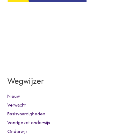
i
j
n
a
z
e
s
w
e
Wegwijzer
k
e
Nieuw
n
Verwacht
w
Basisvaardigheden
e
Voortgezet onderwijs
e
Onderwijs
r