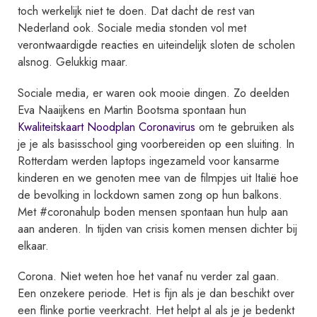
k
toch werkelijk niet te doen. Dat dacht de rest van
Nederland ook. Sociale media stonden vol met
l
verontwaardigde reacties en uiteindelijk sloten de scholen
a
alsnog. Gelukkig maar.
s
t
Sociale media, er waren ook mooie dingen. Zo deelden
e
Eva Naaijkens en Martin Bootsma spontaan hun
r
Kwaliteitskaart Noodplan Coronavirus
om te gebruiken als
e
je je als basisschool ging voorbereiden op een sluiting. In
Rotterdam werden laptops ingezameld voor kansarme
c
kinderen en we genoten mee van de filmpjes uit Italië hoe
h
de bevolking in lockdown samen zong op hun balkons.
t
Met #coronahulp boden mensen spontaan hun hulp aan
k
aan anderen. In tijden van crisis komen mensen dichter bij
w
elkaar.
a
Corona. Niet weten hoe het vanaf nu verder zal gaan.
m
Een onzekere periode. Het is fijn als je dan beschikt over
m
een flinke portie veerkracht. Het helpt al als je je bedenkt
e