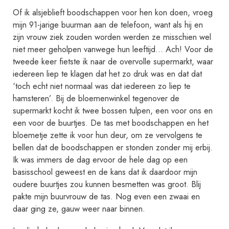
w
Of ik alsjeblieft boodschappen voor hen kon doen, vroeg
e
mijn 91-jarige buurman aan de telefoon, want als hij en
r
zijn vrouw ziek zouden worden werden ze misschien wel
k
niet meer geholpen vanwege hun leeftijd… Ach! Voor de
t
tweede keer fietste ik naar de overvolle supermarkt, waar
o
iedereen liep te klagen dat het zo druk was en dat dat
‘toch echt niet normaal was dat iedereen zo liep te
e
hamsteren’. Bij de bloemenwinkel tegenover de
t
supermarkt kocht ik twee bossen tulpen, een voor ons en
e
een voor de buurtjes. De tas met boodschappen en het
k
bloemetje zette ik voor hun deur, om ze vervolgens te
o
bellen dat de boodschappen er stonden zonder mij erbij.
m
Ik was immers de dag ervoor de hele dag op een
e
basisschool geweest en de kans dat ik daardoor mijn
n
oudere buurtjes zou kunnen besmetten was groot. Blij
pakte mijn buurvrouw de tas. Nog even een zwaai en
.
daar ging ze, gauw weer naar binnen.
R
e