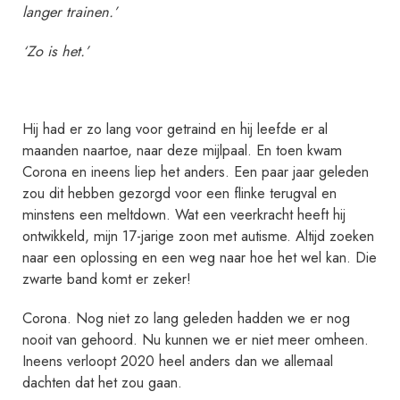
langer trainen.’
n
o
‘Zo is het.’
o
k
n
Hij had er zo lang voor getraind en hij leefde er al
o
maanden naartoe, naar deze mijlpaal. En toen kwam
g
Corona en ineens liep het anders. Een paar jaar geleden
a
zou dit hebben gezorgd voor een flinke terugval en
a
minstens een meltdown. Wat een veerkracht heeft hij
ontwikkeld, mijn 17-jarige zoon met autisme. Altijd zoeken
n
naar een oplossing en een weg naar hoe het wel kan. Die
s
zwarte band komt er zeker!
c
h
Corona. Nog niet zo lang geleden hadden we er nog
o
nooit van gehoord. Nu kunnen we er niet meer omheen.
o
Ineens verloopt 2020 heel anders dan we allemaal
dachten dat het zou gaan.
l