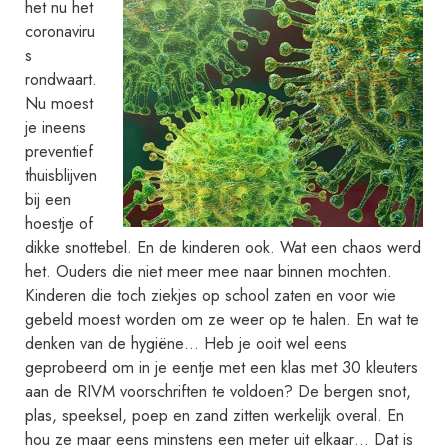
het nu het
h
coronaviru
s
i
rondwaart.
j
Nu moest
o
je ineens
p
preventief
h
thuisblijven
e
bij een
t
hoestje of
v
dikke snottebel. En de kinderen ook. Wat een chaos werd
het. Ouders die niet meer mee naar binnen mochten.
s
Kinderen die toch ziekjes op school zaten en voor wie
o
gebeld moest worden om ze weer op te halen. En wat te
i
denken van de hygiëne… Heb je ooit wel eens
n
geprobeerd om in je eentje met een klas met 30 kleuters
e
aan de RIVM voorschriften te voldoen? De bergen snot,
e
plas, speeksel, poep en zand zitten werkelijk overal. En
n
hou ze maar eens minstens een meter uit elkaar… Dat is