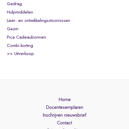
Gedrag
p
s
Hulpmiddelen
y
Leer- en ontwikkelingsstoornissen
c
Gezin
h
Pica Cadeaubonnen
o
Combi-korting
t
>> Uitverkoop
i
s
c
h
e
k
Home
e
Docentexemplaren
n
Inschrijven nieuwsbrief
m
Contact
e