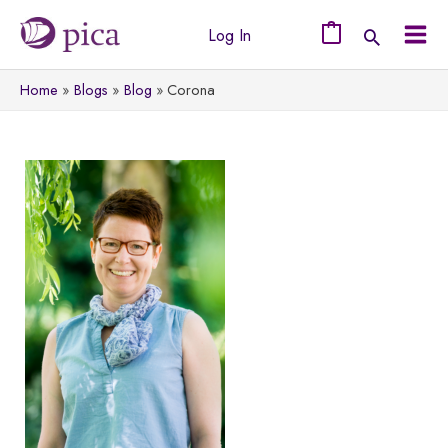
Ga
Log In
naar
0
Mai
de
Home
Blogs
Blog
Corona
Men
inhoud