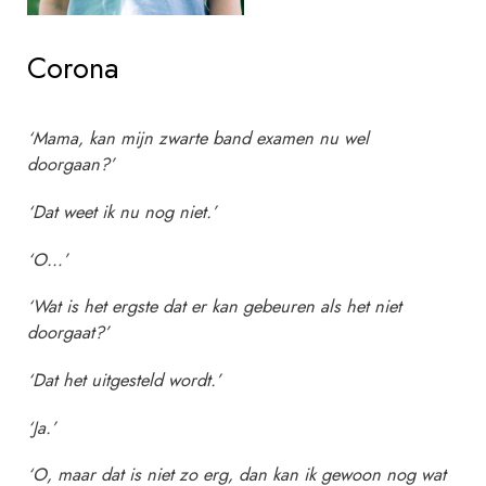
Corona
‘Mama, kan mijn zwarte band examen nu wel
doorgaan?’
‘Dat weet ik nu nog niet.’
‘O…’
‘Wat is het ergste dat er kan gebeuren als het niet
s
doorgaat?’
t
a
‘Dat het uitgesteld wordt.’
a
n
‘Ja.’
d
‘O, maar dat is niet zo erg, dan kan ik gewoon nog wat
a