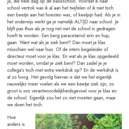
Ja, die hele dag op de basisschool. Voordat ik naar
c
school vertrok was ik al aan het twijfelen of ik niet toch
h
een beetje aan het hoesten was, of keelpijn had. Als je in
t
het onderwijs werkt ga je namelijk ALTIJD naar school. Je
blijft pas thuis als je nog net niet de school in gedragen
m
hoeft te worden. Een berg paracetamol erin en hup,
a
gaan. Want wat als je ziek bent? Dan moet je klas
t
misschien wel naar huis. Of de intern begeleider of
i
directeur moet voor je klas. En wat als je klas opgedeeld
g
moet worden, omdat je ziek bent? Dan zadel je je
w
collega’s toch met extra werkdruk op? En de werkdruk is
a
al zo hoog. Het gevolg hiervan is dat we het eigenlijk
s
nauwelijks meer voelen als we een beetje ziek zijn, zo
groot is ons verantwoordelijkheidsgevoel voor je klas en
h
de school. Eigenlijk zou het zo niet moeten gaan, maar
e
we doen het toch.
t
d
Hoe
a
anders is
t